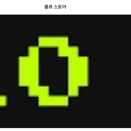
롤큐 스토어